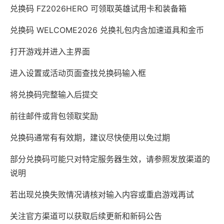
兑换码 FZ2026HERO 可领取英雄试用卡和装备箱
兑换码 WELCOME2026 兑换礼包内含加速道具和金币
打开游戏并进入主界面
进入设置或活动页面查找兑换码输入框
将兑换码完整输入后提交
前往邮件或背包领取奖励
兑换码通常有有效期，建议尽快使用以免过期
部分兑换码可能只对特定服务器生效，请参照发放渠道的
说明
若出现兑换失败情况请核对输入内容或重启游戏再试
关注官方渠道可以获取后续更新和新码公告